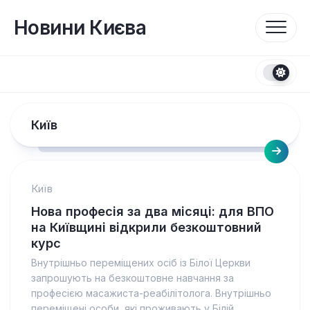
Перейти
до
Новини Києва
вмісту
Київ
Київ
Нова професія за два місяці: для ВПО
на Київщині відкрили безкоштовний
курс
Внутрішньо переміщених осіб із Білої Церкви
запрошують на безкоштовне навчання за
професією масажиста-реабілітолога. Внутрішньо
переміщені особи, які проживають у Білій...