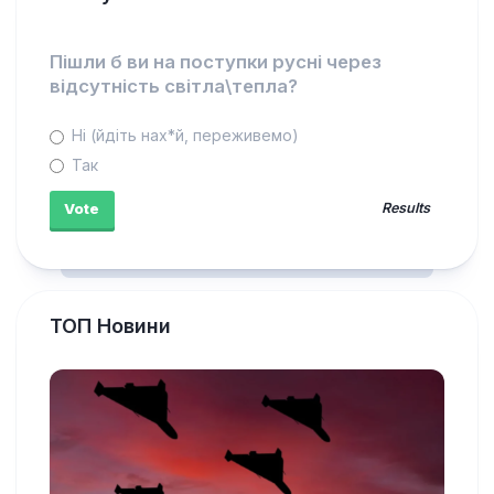
Пішли б ви на поступки русні через
відсутність світла\тепла?
Ні (йдіть нах*й, переживемо)
Так
Results
ТОП Новини