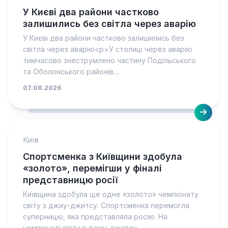
У Києві два райони частково
залишились без світла через аварію
У Києві два райони частково залишились без
світла через аварію<p>У столиці через аварію
тимчасово знеструмлено частину Подільського
та Оболонського районів....
07.08.2026
Київ
Спортсменка з Київщини здобула
«золото», перемігши у фіналі
представницю росії
Київщина здобула ще одне «золото» чемпіонату
світу з джиу-джитсу. Спортсменка перемогла
суперницю, яка представляла росію. На
чемпіонаті світу з джиу-джитсу...