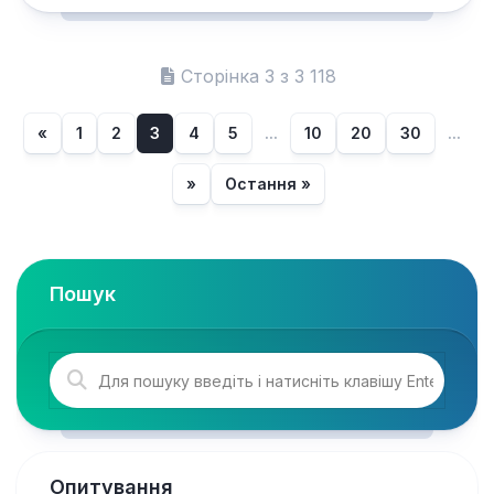
Сторінка 3 з 3 118
«
1
2
3
4
5
...
10
20
30
...
»
Остання »
Пошук
Опитування