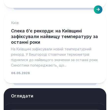
Київ
Спека б’є рекорди: на Київщині
зафіксували найвищу температуру за
останні роки
На Київщині зафіксували новий температурний
рекорд. У Вишгороді стовпчики термометрів
піднялися до найвищого значення за останні роки.
Синоптики попереджають, що...
06.05.2026
Оглядати