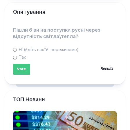
Опитування
Пішли б ви на поступки русні через
відсутність світла\тепла?
Ні (йдіть нах*й, переживемо)
Так
Results
ТОП Новини