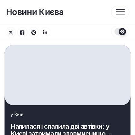
Перейти
до
Новини Києва
вмісту
у
Київ
Напилася і спалила дві автівки: у
Києві затримали зловмисницю, –