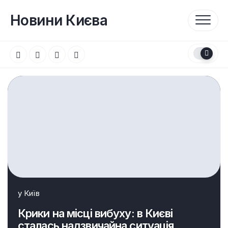
Перейти
до
Новини Києва
вмісту
у
Київ
Крики на місці вибуху: в Києві
сталась надзвичайна ситуація