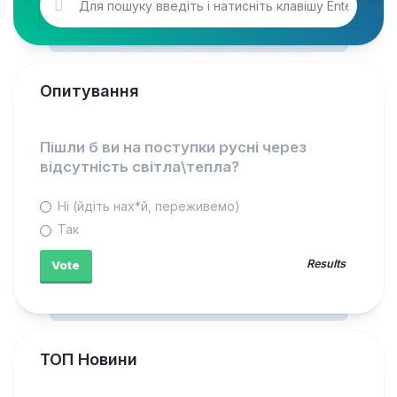
Опитування
Пішли б ви на поступки русні через
відсутність світла\тепла?
Ні (йдіть нах*й, переживемо)
Так
Results
ТОП Новини