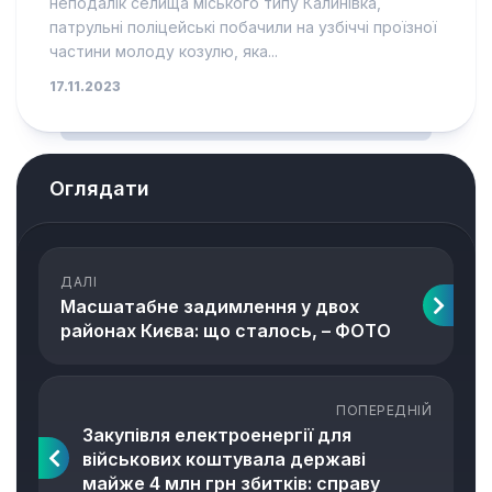
неподалік селища міського типу Калинівка,
патрульні поліцейські побачили на узбіччі проїзної
частини молоду козулю, яка...
17.11.2023
Оглядати
ДАЛІ
Масшатабне задимлення у двох
районах Києва: що сталось, – ФОТО
ПОПЕРЕДНІЙ
Закупівля електроенергії для
військових коштувала державі
майже 4 млн грн збитків: справу