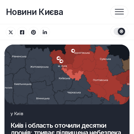
Перейти
до
Новини Києва
вмісту
у
Київ
Київ і область оточили десятки
дронів: триває підвищена небезпека,