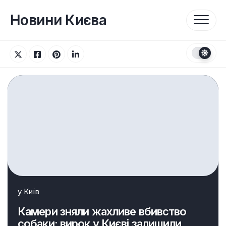
Перейти
до
Новини Києва
вмісту
у
Київ
Камери зняли жахливе вбивство
собаки: вирок у Києві залишили