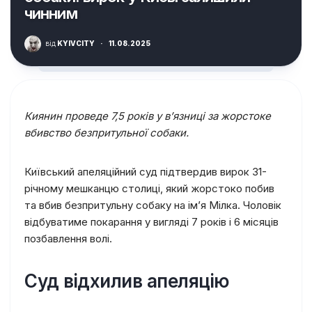
чинним
від
KYIVCITY
·
11.08.2025
Киянин проведе 7,5 років у в’язниці за жорстоке
вбивство безпритульної собаки.
Київський апеляційний суд підтвердив вирок 31-
річному мешканцю столиці, який жорстоко побив
та вбив безпритульну собаку на ім’я Мілка. Чоловік
відбуватиме покарання у вигляді 7 років і 6 місяців
позбавлення волі.
Суд відхилив апеляцію