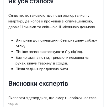
Як усе сталося
Слідство встановило, що події розгорталися у
квартирі, де чоловік проживав зі співмешканкою,
двома її синами та спільною 11-місячною донькою.
Він привів до помешкання безпритульну собаку
Мілку.
Пізніше почав виштовхувати її у під’їзд.
Бив ногами, а потім, тримаючи немовля на
руках, кинув тварину зі сходів.
Після падіння продовжив бити.
Висновки експертів
Експерти підтвердили, що смерть собаки настала
через: