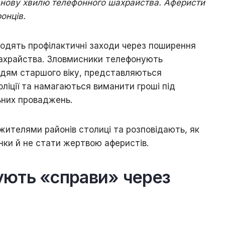
 нову хвилю телефонного шахрайства. Аферисти
онців.
водять профілактичні заходи через поширення
ахрайства. Зловмисники телефонують
дям старшого віку, представляються
оліції та намагаються виманити гроші під
ьних проваджень.
 жителями районів столиці та розповідають, як
інки й не стати жертвою аферистів.
ують «справи» через