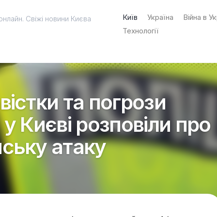
Київ
Україна
Війна в Ук
онлайн. Свіжі новини Києва
Технології
вістки та погрози
у Києві розповіли про
ську атаку