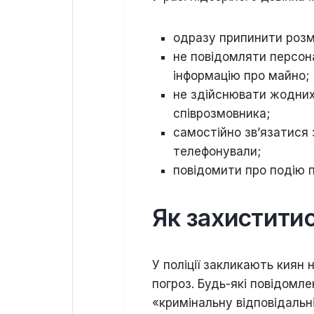
одразу припинити розм
не повідомляти персона
інформацію про майно;
не здійснювати жодних
співрозмовника;
самостійно зв’язатися з
телефонували;
повідомити про подію п
Як захистити
У поліції закликають киян
погроз. Будь-які повідомле
«кримінальну відповідальні