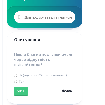
Опитування
Пішли б ви на поступки русні
через відсутність
світла\тепла?
Ні (йдіть нах*й, переживемо)
Так
Results