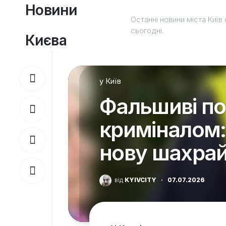
Перейти
Новини
до
Останні новини міста Київ 
вмісту
сьогодні.
Києва
у
Київ
Фальшиві по
криміналом: 
нову шахрай
від
KYIVCITY
·
07.07.2026