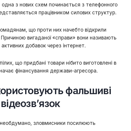
 одна з нових схем починається з телефонного
редставляється працівником силових структур.
омадянам, що проти них начебто відкрили
 Причиною вигаданої «справи» вони називають
но активних добавок через інтернет.
ілих, що придбані товари нібито виготовлені в
означає фінансування держави-агресора.
користовують фальшиві
відеозв’язок
 необдумано, зловмисники посилюють