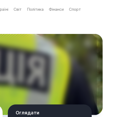
раїні
Світ
Політика
Фінанси
Спорт
Оглядати