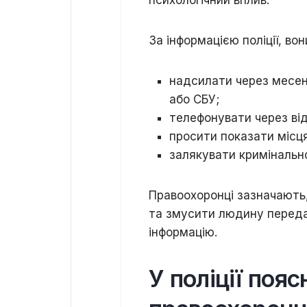
психологічний вплив.
За інформацією поліції, во
надсилати через месенд
або СБУ;
телефонувати через від
просити показати місця
залякувати кримінально
Правоохоронці зазначають,
та змусити людину переда
інформацію.
У поліції поя