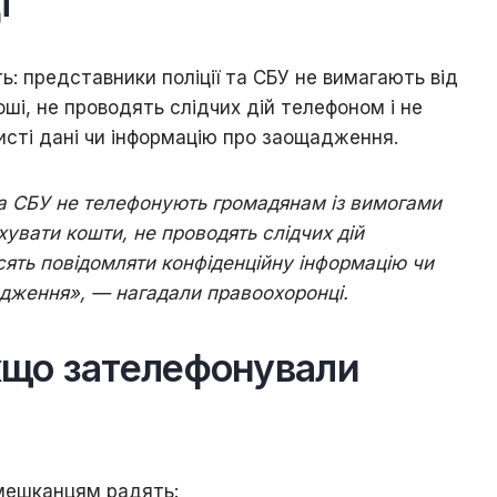
і
: представники поліції та СБУ не вимагають від
ші, не проводять слідчих дій телефоном і не
сті дані чи інформацію про заощадження.
та СБУ не телефонують громадянам із вимогами
увати кошти, не проводять слідчих дій
сять повідомляти конфіденційну інформацію чи
адження»
, — нагадали правоохоронці.
кщо зателефонували
а мешканцям радять: