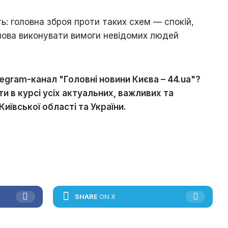
: головна зброя проти таких схем — спокій,
мова виконувати вимоги невідомих людей
legram-канал "Головні новини Києва – 44.ua"?
и в курсі усіх актуальних, важливих та
иївської області та України.
SHARE
ON X