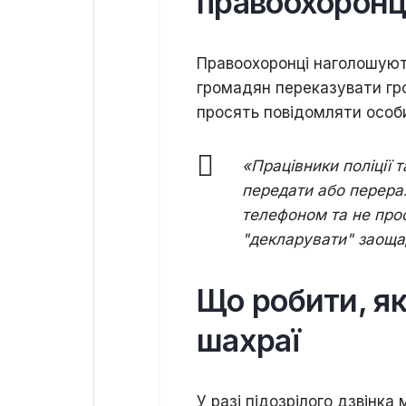
правоохоронц
Правоохоронці наголошують
громадян переказувати гро
просять повідомляти особи
«Працівники поліції 
передати або перерах
телефоном та не про
"декларувати" заощ
Що робити, я
шахраї
У разі підозрілого дзвінк