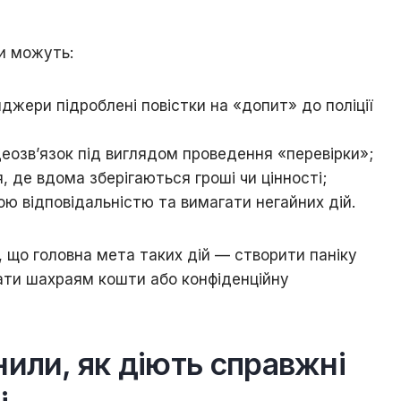
ни можуть:
жери підроблені повістки на «допит» до поліції
еозв’язок під виглядом проведення «перевірки»;
, де вдома зберігаються гроші чи цінності;
ю відповідальністю та вимагати негайних дій.
 що головна мета таких дій — створити паніку
ти шахраям кошти або конфіденційну
снили, як діють справжні