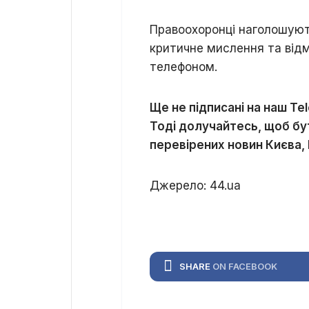
Правоохоронці наголошують
критичне мислення та від
телефоном.
Ще не підписані на наш Te
Тоді долучайтесь, щоб бут
перевірених новин Києва, К
Джерело: 44.ua
SHARE
ON FACEBOOK