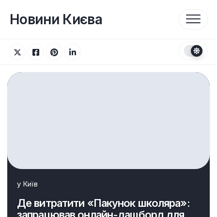
Перейти
до
Новини Києва
вмісту
у
Київ
Де витратити «Пакунок школяра»:
запрацював онлайн-дашборд для