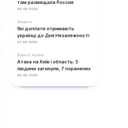
там размещала Россия
08.08.2026
Фінанси
Які доплати отримають
українці до Дня Незалежності
07.08.2026
Війна в Україні
Атака на Київ і область: 3
людини загинули, 7 поранених
08.08.2026