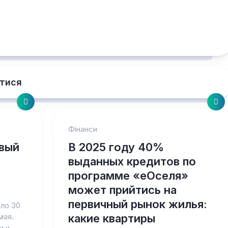
тися
Фінанси
овый
В 2025 году 40%
выданных кредитов по
программе «еОселя»
может прийтись на
первичный рынок жилья:
ло 30
мая.
какие квартиры
и и