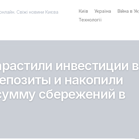
Київ
Україна
Війна в Ук
онлайн. Свіжі новини Києва
Технології
растили инвестиции в
епозиты и накопили
сумму сбережений в