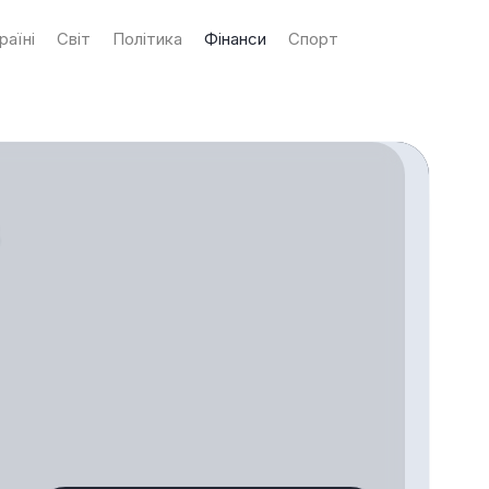
раїні
Світ
Політика
Фінанси
Спорт