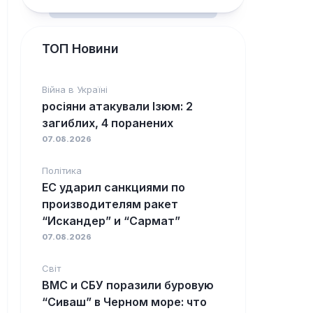
ТОП Новини
Війна в Україні
росіяни атакували Ізюм: 2
загиблих, 4 поранених
07.08.2026
Політика
ЕС ударил санкциями по
производителям ракет
“Искандер” и “Сармат”
07.08.2026
Світ
ВМС и СБУ поразили буровую
“Сиваш” в Черном море: что