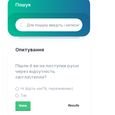
Пошук
Опитування
Пішли б ви на поступки русні
через відсутність
світла\тепла?
Ні (йдіть нах*й, переживемо)
Так
Results