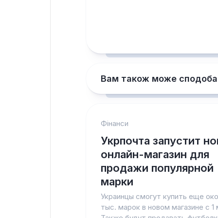
Вам також може сподоба
Фінанси
Укрпочта запустит н
онлайн-магазин для
продажи популярной
марки
Украинцы смогут купить еще око
тыс. марок в новом магазине с 1 
Также будут продавать футболк