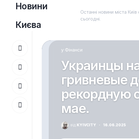
Перейти
Новини
до
Останні новини міста Київ 
вмісту
сьогодні.
Києва
у
Фінанси
Украинцы на
гривневые д
рекордную 
мае.
від
KYIVCITY
·
16.06.2025