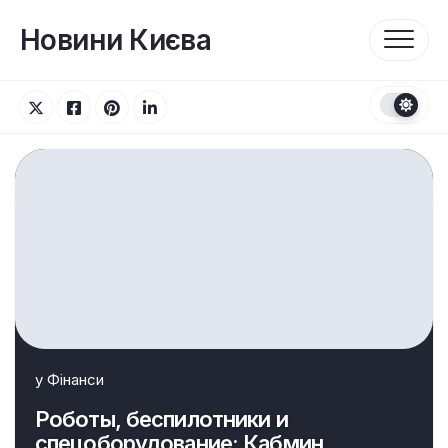
Перейти
до
Новини Києва
вмісту
у
Фінанси
Роботы, беспилотники и
спецоборудование: Кабмин