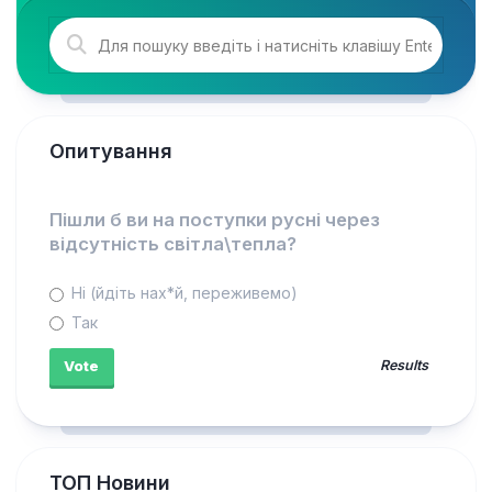
Опитування
Пішли б ви на поступки русні через
відсутність світла\тепла?
Ні (йдіть нах*й, переживемо)
Так
Results
ТОП Новини