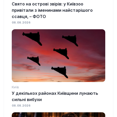
Свято на острові звірів: у Київзоо
привітали з іменинами найстарішого
ссавця, – ФОТО
08.08.2026
Київ
У декількох районах Київщини лунають
сильні вибухи
08.08.2026