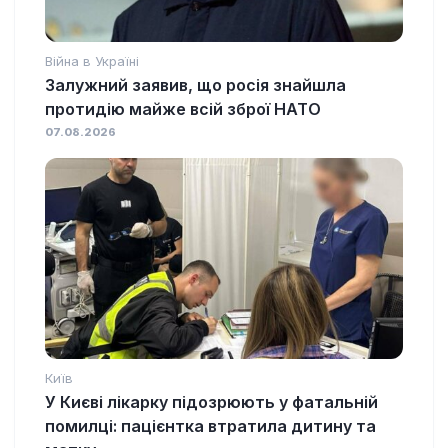
Війна в Україні
Залужний заявив, що росія знайшла
протидію майже всій зброї НАТО
07.08.2026
Київ
У Києві лікарку підозрюють у фатальній
помилці: пацієнтка втратила дитину та