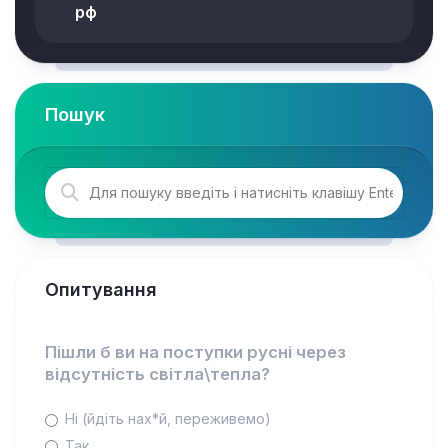
рф
Пошук
Опитування
Пішли б ви на поступки русні через
відсутність світла\тепла?
Ні (йдіть нах*й, переживемо)
Так