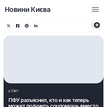
Перейти
до
Новини Києва
вмісту
у
Світ
ПФУ разъяснил, кто и как теперь
может получить соцпомощь вместо