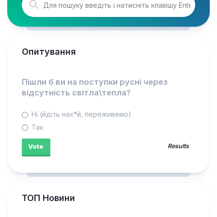
Опитування
Пішли б ви на поступки русні через
відсутність світла\тепла?
Ні (йдіть нах*й, переживемо)
Так
Results
ТОП Новини