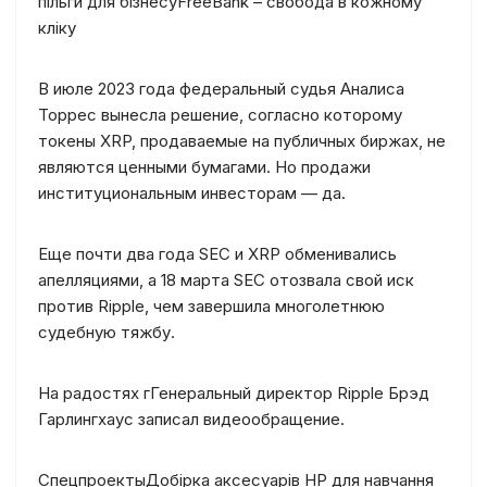
пільги для бізнесу
FreeBank – свобода в кожному
кліку
В июле 2023 года федеральный судья Аналиса
Торрес вынесла решение, согласно которому
токены XRP, продаваемые на публичных биржах, не
являются ценными бумагами. Но продажи
институциональным инвесторам — да.
Еще почти два года SEC и XRP обменивались
апелляциями, а 18 марта SEC отозвала свой иск
против Ripple, чем завершила многолетнюю
судебную тяжбу.
На радостях гГенеральный директор Ripple Брэд
Гарлингхаус записал видеообращение.
Спецпроекты
Добірка аксесуарів HP для навчання