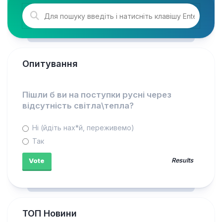
Опитування
Пішли б ви на поступки русні через
відсутність світла\тепла?
Ні (йдіть нах*й, переживемо)
Так
Results
ТОП Новини