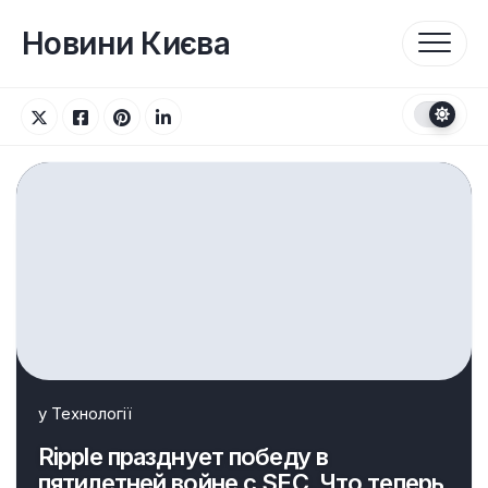
Перейти
до
Новини Києва
вмісту
у
Технології
Ripple празднует победу в
пятилетней войне с SEC. Что теперь