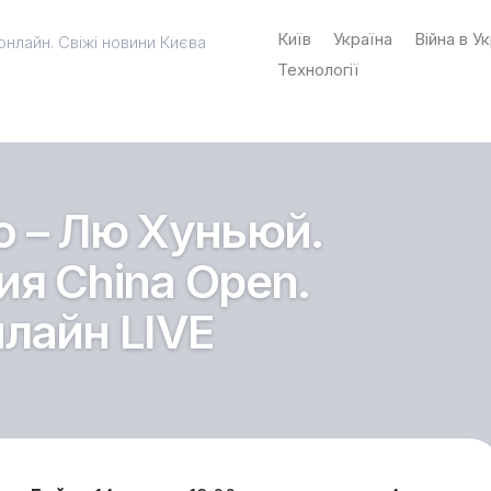
Київ
Україна
Війна в Ук
онлайн. Свіжі новини Києва
Технології
 – Лю Хуньюй.
я China Open.
лайн LIVE