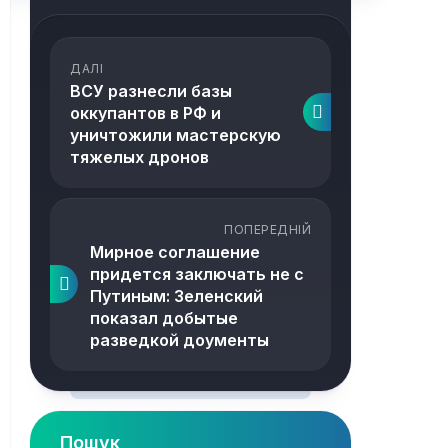
ДАЛІ
ВСУ разнесли базы
оккупантов в РФ и
уничтожили мастерскую
тяжелых дронов
ПОПЕРЕДНІЙ
Мирное соглашение
придется заключать не с
Путиным: Зеленский
показал добытые
разведкой доументы
Пошук