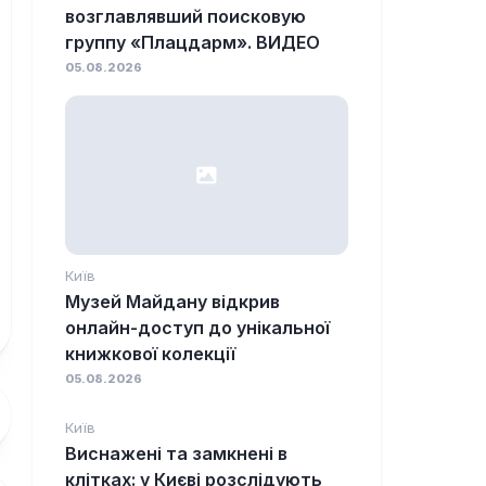
возглавлявший поисковую
группу «Плацдарм». ВИДЕО
05.08.2026
Київ
Музей Майдану відкрив
онлайн-доступ до унікальної
книжкової колекції
05.08.2026
Київ
Виснажені та замкнені в
клітках: у Києві розслідують