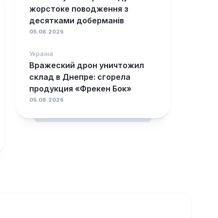
жорстоке поводження з
десятками доберманів
05.08.2026
Україна
Вражеский дрон уничтожил
склад в Днепре: сгорела
продукция «Фрекен Бок»
05.08.2026