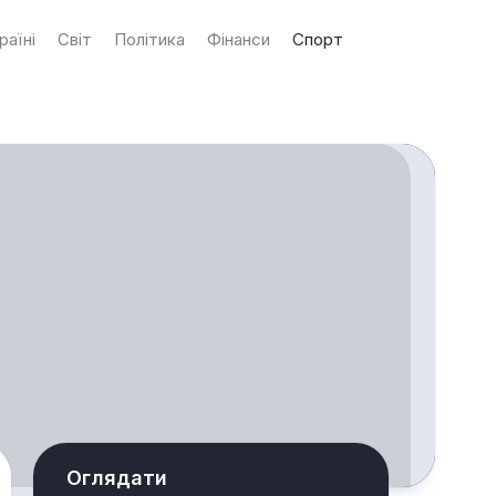
раїні
Світ
Політика
Фінанси
Спорт
Оглядати