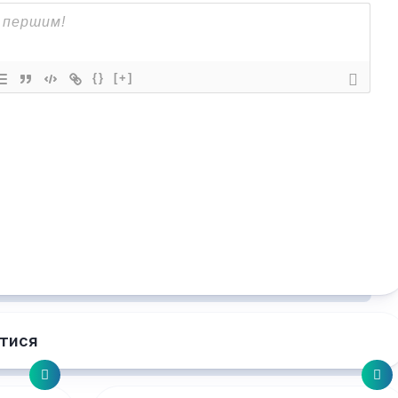
{}
[+]
тися