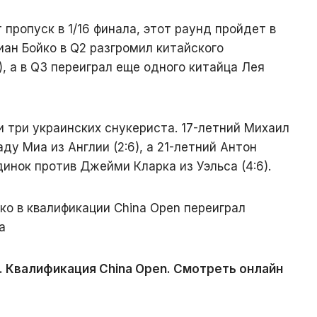
пропуск в 1/16 финала, этот раунд пройдет в
иан Бойко в Q2 разгромил китайского
), а в Q3 переиграл еще одного китайца Лея
и три украинских снукериста. 17-летний Михаил
ду Миа из Англии (2:6), а 21-летний Антон
динок против Джейми Кларка из Уэльса (4:6).
ко в квалификации China Open переиграл
а
. Квалификация China Open. Смотреть онлайн