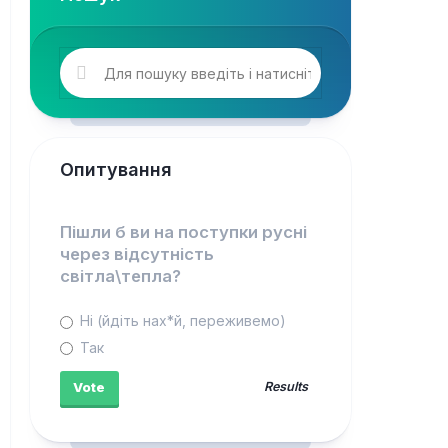
Опитування
Пішли б ви на поступки русні
через відсутність
світла\тепла?
Ні (йдіть нах*й, переживемо)
Так
Results