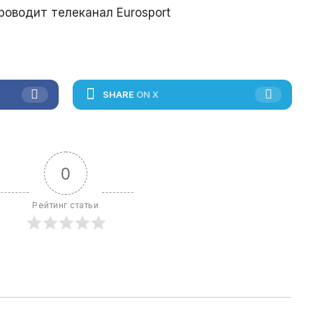
оводит телеканал Eurosport
SHARE
ON X
0
Рейтинг статьи