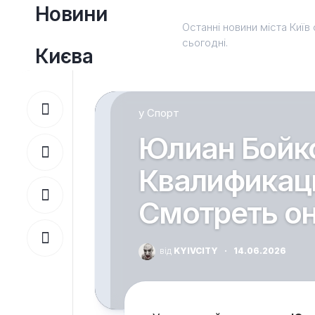
Перейти
Новини
до
Останні новини міста Київ 
вмісту
сьогодні.
Києва
у
Спорт
Юлиан Бойко
Квалификаци
Смотреть он
від
KYIVCITY
·
14.06.2026