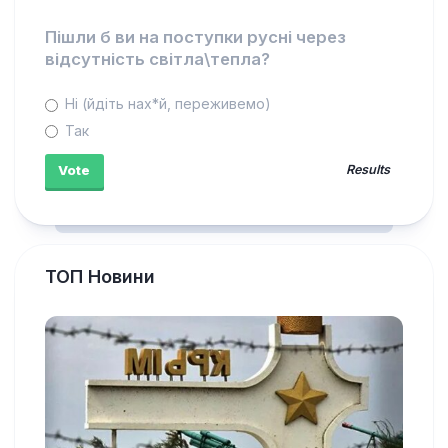
Пішли б ви на поступки русні через
відсутність світла\тепла?
Ні (йдіть нах*й, переживемо)
Так
Results
ТОП Новини