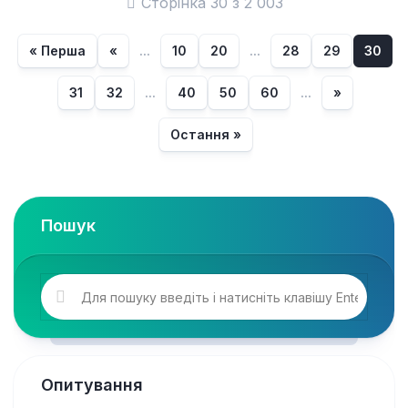
Сторінка 30 з 2 003
« Перша
«
...
10
20
...
28
29
30
31
32
...
40
50
60
...
»
Остання »
Пошук
Опитування