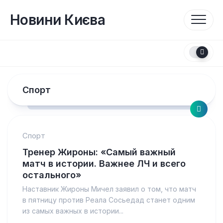
Перейти
до
Новини Києва
вмісту
Спорт
Спорт
Тренер Жироны: «Самый важный
матч в истории. Важнее ЛЧ и всего
остального»
Наставник Жироны Мичел заявил о том, что матч
в пятницу против Реала Сосьедад станет одним
из самых важных в истории...