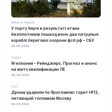
Війна в Україні
У порту Керчі в результаті атаки
безпілотників пошкоджено два патрульні
кораблі берегової охорони фсб рф – СБУ
06.08.2026
Спорт
Ягеллония – Рейнджерс. Прогноз и анонс
на матч квалификации ЛЕ
06.08.2026
Світ
Дроны ударили по Ярославлю: горит НПЗ,
питающий топливом Москву
06.08.2026