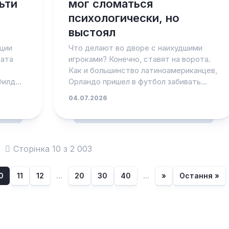
ьти
мог сломаться
психологически, но
выстоял
ции
Что делают во дворе с наихудшими
ната
игроками? Конечно, ставят на ворота.
Как и большинство латиноамериканцев,
илд...
Орландо пришел в футбол забивать...
04.07.2026
Сторінка 10 з 2 003
0
11
12
...
20
30
40
...
»
Остання »