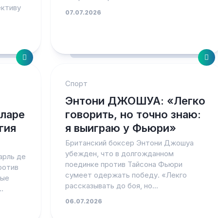
ективу
07.07.2026
Спорт
Энтони ДЖОШУА: «Легко
еларе
говорить, но точно знаю:
гия
я выиграю у Фьюри»
Британский боксер Энтони Джошуа
убежден, что в долгожданном
арль де
поединке против Тайсона Фьюри
ротив
сумеет одержать победу. «Лекго
мые
рассказывать до боя, но...
.
06.07.2026