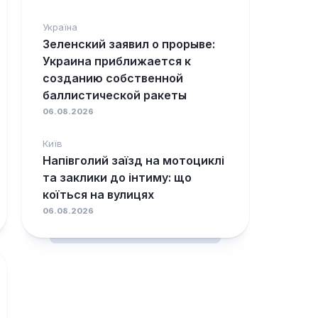
Україна
Зеленский заявил о прорыве:
Украина приближается к
созданию собственной
баллистической ракеты
06.08.2026
Київ
Напівголий заїзд на мотоциклі
та заклики до інтиму: що
коїться на вулицях
06.08.2026