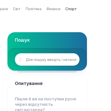
раїні
Світ
Політика
Фінанси
Спорт
Пошук
Опитування
Пішли б ви на поступки русні
через відсутність
світла\тепла?