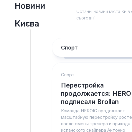
Перейти
Новини
до
Останні новини міста Київ 
вмісту
сьогодні.
Києва
Спорт
Спорт
Перестройка
продолжается: HERO
подписали Brollan
Команда HEROIC продолжает
масштабную перестройку росте
после смены тренера и прихода
испанского снайпера Антонио