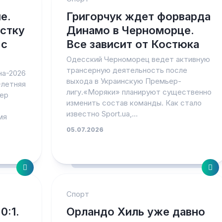
е.
Григорчук ждет форварда
стку
Динамо в Черноморце.
 с
Все зависит от Костюка
Одесский Черноморец ведет активную
трансерную деятельность после
на-2026
выхода в Украинскую Премьер-
-летняя
лигу.«Моряки» планируют существенно
кер
изменить состав команды. Как стало
известно Sport.ua,...
мя
05.07.2026
Спорт
0:1.
Орландо Хиль уже давно