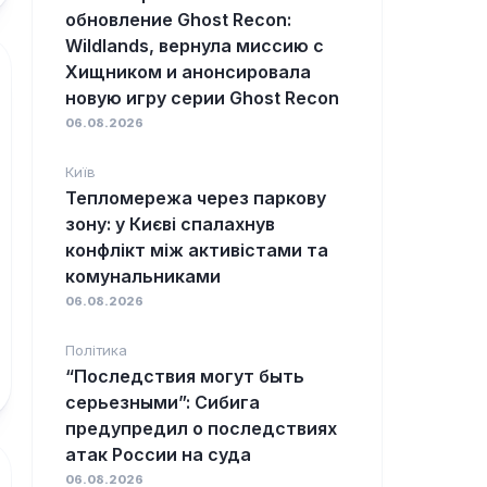
обновление Ghost Recon:
Wildlands, вернула миссию с
Хищником и анонсировала
новую игру серии Ghost Recon
06.08.2026
Київ
Тепломережа через паркову
зону: у Києві спалахнув
конфлікт між активістами та
комунальниками
06.08.2026
Політика
“Последствия могут быть
серьезными”: Сибига
предупредил о последствиях
атак России на суда
06.08.2026