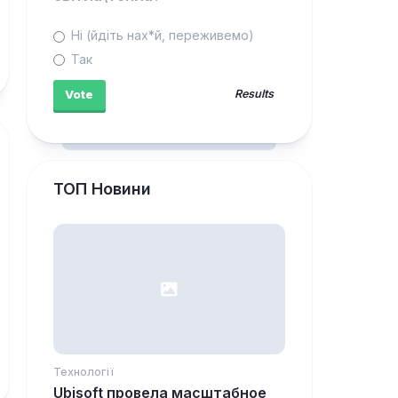
Ні (йдіть нах*й, переживемо)
Так
Results
ТОП Новини
Технології
Ubisoft провела масштабное