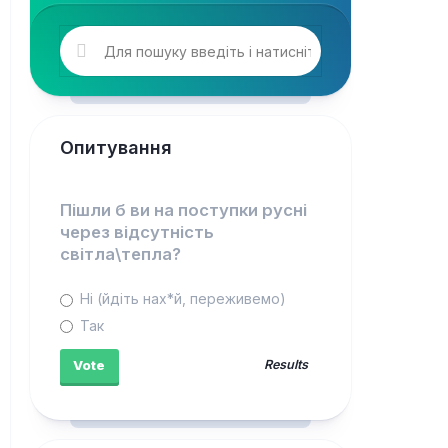
Опитування
Пішли б ви на поступки русні
через відсутність
світла\тепла?
Ні (йдіть нах*й, переживемо)
Так
Results