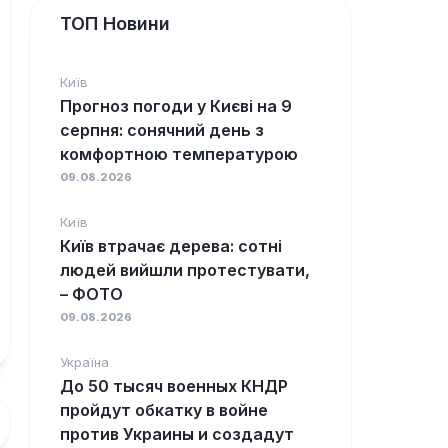
ТОП Новини
Київ
Прогноз погоди у Києві на 9
серпня: сонячний день з
комфортною температурою
09.08.2026
Київ
Київ втрачає дерева: сотні
людей вийшли протестувати,
– ФОТО
09.08.2026
Україна
До 50 тысяч военных КНДР
пройдут обкатку в войне
против Украины и создадут