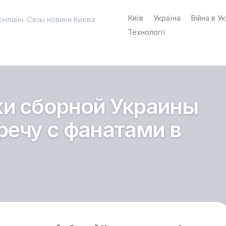
Київ
Україна
Війна в Ук
онлайн. Свіжі новини Києва
Технології
ки сборной Украины
речу с фанатами в