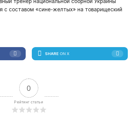
авный тренер национальной сборной Украины
я с составом «сине-желтых» на товарищеский
SHARE
ON X
0
Рейтинг статьи