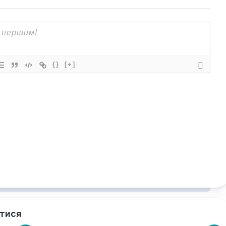
{}
[+]
тися