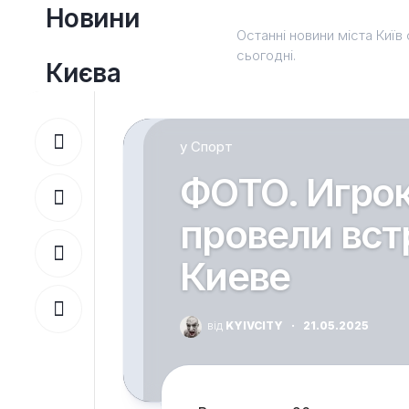
Перейти
Новини
до
Останні новини міста Київ 
вмісту
сьогодні.
Києва
у
Спорт
ФОТО. Игро
провели вст
Киеве
від
KYIVCITY
·
21.05.2025