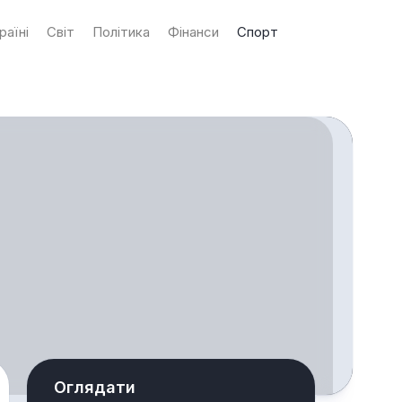
раїні
Світ
Політика
Фінанси
Спорт
Оглядати