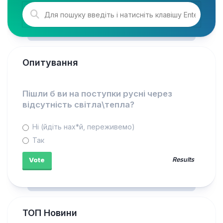
Опитування
Пішли б ви на поступки русні через
відсутність світла\тепла?
Ні (йдіть нах*й, переживемо)
Так
Results
ТОП Новини