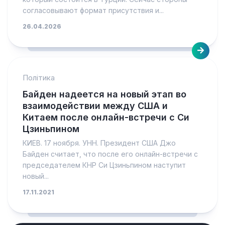
согласовывают формат присутствия и...
26.04.2026
Політика
Байден надеется на новый этап во
взаимодействии между США и
Китаем после онлайн-встречи с Си
Цзиньпином
КИЕВ. 17 ноября. УНН. Президент США Джо
Байден считает, что после его онлайн-встречи с
председателем КНР Си Цзиньпином наступит
новый...
17.11.2021