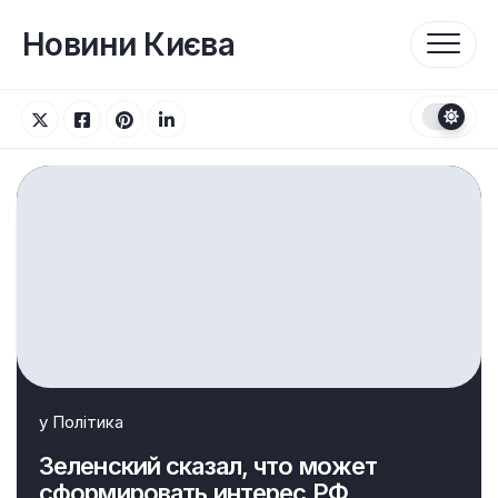
Перейти
до
Новини Києва
вмісту
у
Політика
Зеленский сказал, что может
сформировать интерес РФ