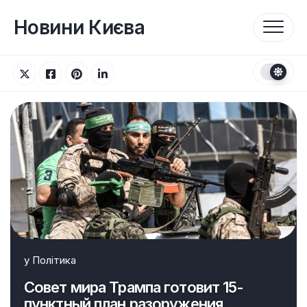
Перейти
до
Новини Києва
вмісту
у
Політика
Совет мира Трампа готовит 15-
пунктный план разоружения