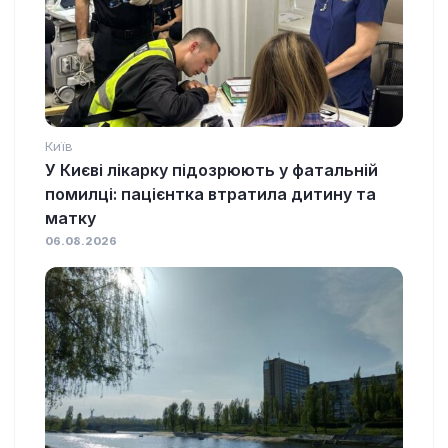
Київ
У Києві лікарку підозрюють у фатальній
помилці: пацієнтка втратила дитину та
матку
06.08.2026