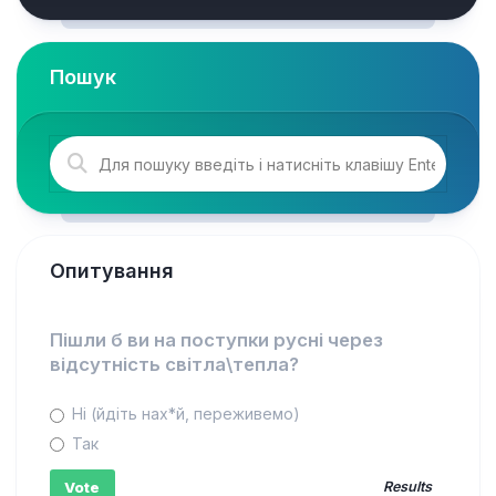
Пошук
Опитування
Пішли б ви на поступки русні через
відсутність світла\тепла?
Ні (йдіть нах*й, переживемо)
Так
Results