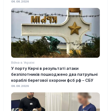
06.08.2026
Війна в Україні
У порту Керчі в результаті атаки
безпілотників пошкоджено два патрульні
кораблі берегової охорони фсб рф – СБУ
06.08.2026