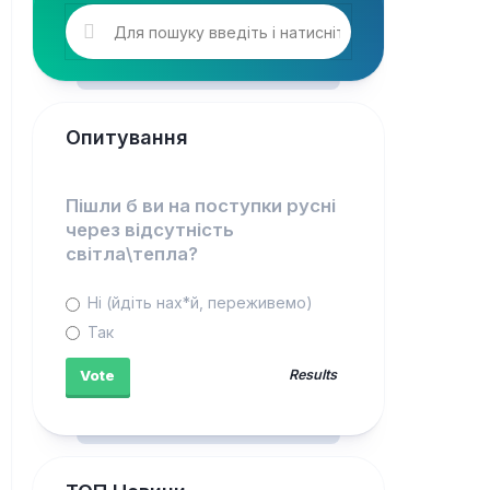
Опитування
Пішли б ви на поступки русні
через відсутність
світла\тепла?
Ні (йдіть нах*й, переживемо)
Так
Results