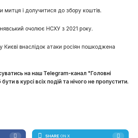
и митця і долучитися до збору коштів.
нявський очолює НСХУ з 2021 року.
у Києві внаслідок атаки росіян пошкоджена
суватись на наш Telegram-канал "Головні
 бути в курсі всіх подій та нічого не пропустити.
SHARE
ON X