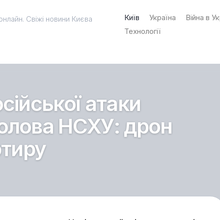
Київ
Україна
Війна в Ук
онлайн. Свіжі новини Києва
Технології
сійської атаки
олова НСХУ: дрон
ртиру