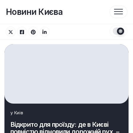
Перейти
до
Новини Києва
вмісту
у
Київ
Відкрито для проїзду: де в Києві
повністю відновили дорожній рух, –