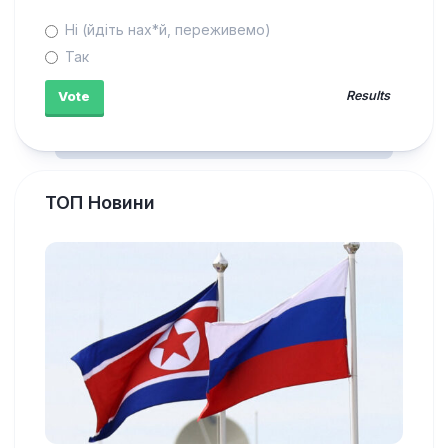
Ні (йдіть нах*й, переживемо)
Так
Results
ТОП Новини