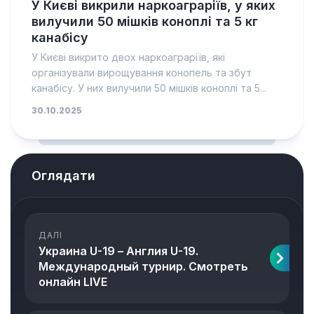
У Києві викрили наркоаграріїв, у яких
вилучили 50 мішків коноплі та 5 кг
канабісу
У Києві викрито двох наркоаграріїв, які
організували вирощування конопель та збут
канабісу. У них вилучили 50 мішків коноплі та 5...
30.10.2025
Оглядати
ДАЛІ
Украина U-19 – Англия U-19.
Международный турнир. Смотреть
онлайн LIVE