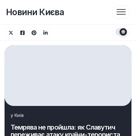
Перейти
до
Новини Києва
вмісту
у
Київ
Темрява не пройшла: як Славутич
переживає атаку країни-терориста