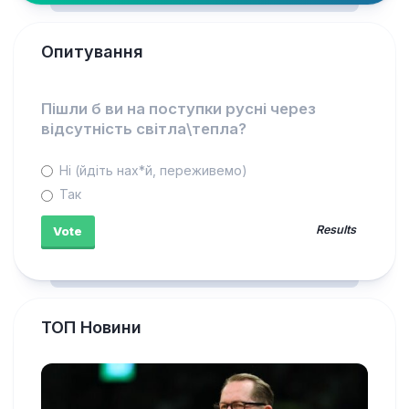
Опитування
Пішли б ви на поступки русні через
відсутність світла\тепла?
Ні (йдіть нах*й, переживемо)
Так
Results
ТОП Новини