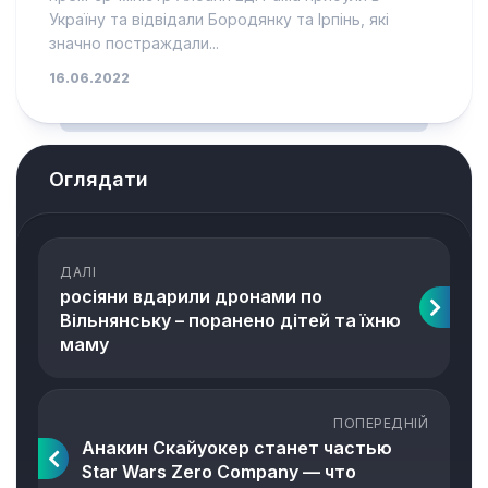
Україну та відвідали Бородянку та Ірпінь, які
значно постраждали...
16.06.2022
Оглядати
ДАЛІ
росіяни вдарили дронами по
Вільнянську – поранено дітей та їхню
маму
ПОПЕРЕДНІЙ
Анакин Скайуокер станет частью
Star Wars Zero Company — что