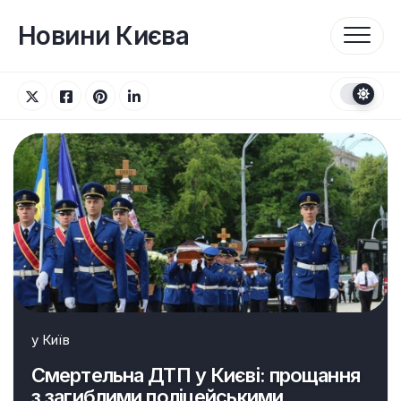
Перейти
до
Новини Києва
вмісту
у
Київ
Смертельна ДТП у Києві: прощання
з загиблими поліцейськими