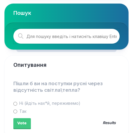
Пошук
Опитування
Пішли б ви на поступки русні через
відсутність світла\тепла?
Ні (йдіть нах*й, переживемо)
Так
Results