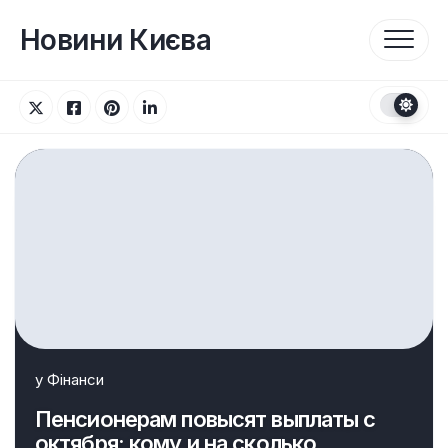
Перейти
до
Новини Києва
вмісту
у
Фінанси
Пенсионерам повысят выплаты с
октября: кому и на сколько