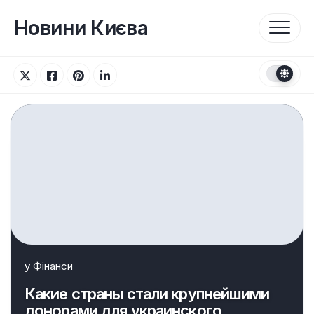
Перейти
до
Новини Києва
вмісту
у
Фінанси
Какие страны стали крупнейшими
донорами для украинского