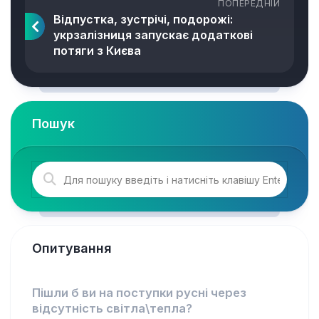
ПОПЕРЕДНІЙ
Відпустка, зустрічі, подорожі:
укрзалізниця запускає додаткові
потяги з Києва
Пошук
Опитування
Пішли б ви на поступки русні через
відсутність світла\тепла?